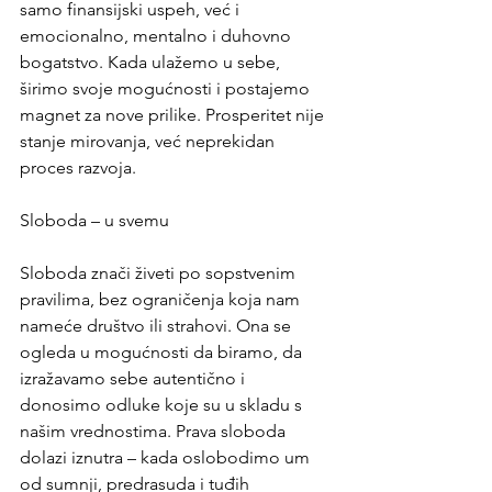
samo finansijski uspeh, već i 
emocionalno, mentalno i duhovno 
bogatstvo. Kada ulažemo u sebe, 
širimo svoje mogućnosti i postajemo 
magnet za nove prilike. Prosperitet nije 
stanje mirovanja, već neprekidan 
proces razvoja.
Sloboda – u svemu
Sloboda znači živeti po sopstvenim 
pravilima, bez ograničenja koja nam 
nameće društvo ili strahovi. Ona se 
ogleda u mogućnosti da biramo, da 
izražavamo sebe autentično i 
donosimo odluke koje su u skladu s 
našim vrednostima. Prava sloboda 
dolazi iznutra – kada oslobodimo um 
od sumnji, predrasuda i tuđih 