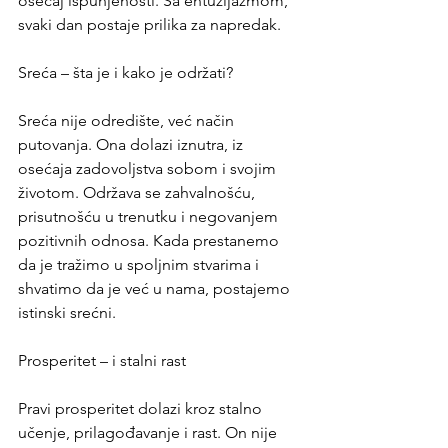
osećaj ispunjenosti. Sa entuzijazmom, 
svaki dan postaje prilika za napredak.
Sreća – šta je i kako je održati?
Sreća nije odredište, već način 
putovanja. Ona dolazi iznutra, iz 
osećaja zadovoljstva sobom i svojim 
životom. Održava se zahvalnošću, 
prisutnošću u trenutku i negovanjem 
pozitivnih odnosa. Kada prestanemo 
da je tražimo u spoljnim stvarima i 
shvatimo da je već u nama, postajemo 
istinski srećni.
Prosperitet – i stalni rast
Pravi prosperitet dolazi kroz stalno 
učenje, prilagođavanje i rast. On nije 