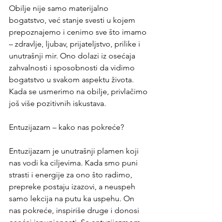
Obilje nije samo materijalno 
bogatstvo, već stanje svesti u kojem 
prepoznajemo i cenimo sve što imamo 
– zdravlje, ljubav, prijateljstvo, prilike i 
unutrašnji mir. Ono dolazi iz osećaja 
zahvalnosti i sposobnosti da vidimo 
bogatstvo u svakom aspektu života. 
Kada se usmerimo na obilje, privlačimo 
još više pozitivnih iskustava.
Entuzijazam – kako nas pokreće?
Entuzijazam je unutrašnji plamen koji 
nas vodi ka ciljevima. Kada smo puni 
strasti i energije za ono što radimo, 
prepreke postaju izazovi, a neuspeh 
samo lekcija na putu ka uspehu. On 
nas pokreće, inspiriše druge i donosi 