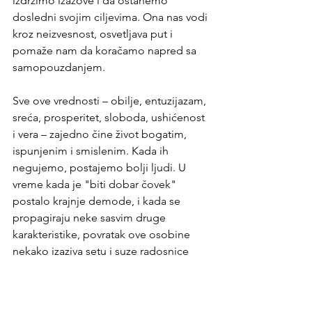
izdržimo izazove i da ostanemo 
dosledni svojim ciljevima. Ona nas vodi 
kroz neizvesnost, osvetljava put i 
pomaže nam da koračamo napred sa 
samopouzdanjem.
Sve ove vrednosti – obilje, entuzijazam, 
sreća, prosperitet, sloboda, ushićenost 
i vera – zajedno čine život bogatim, 
ispunjenim i smislenim. Kada ih 
negujemo, postajemo bolji ljudi. U 
vreme kada je "biti dobar čovek" 
postalo krajnje demode, i kada se 
propagiraju neke sasvim druge 
karakteristike, povratak ove osobine 
nekako izaziva setu i suze radosnice 
kao izraz divljenja ovoj jednostavnosti 
koja je veličanstvena. Ti mladi ljudi koji 
nisu još "postali nešto" a koji su "samo 