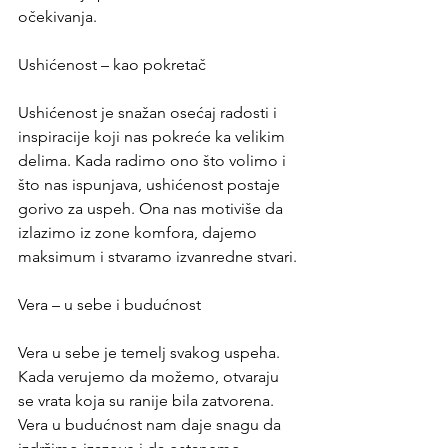
očekivanja.
Ushićenost – kao pokretač
Ushićenost je snažan osećaj radosti i 
inspiracije koji nas pokreće ka velikim 
delima. Kada radimo ono što volimo i 
što nas ispunjava, ushićenost postaje 
gorivo za uspeh. Ona nas motiviše da 
izlazimo iz zone komfora, dajemo 
maksimum i stvaramo izvanredne stvari.
Vera – u sebe i budućnost
Vera u sebe je temelj svakog uspeha. 
Kada verujemo da možemo, otvaraju 
se vrata koja su ranije bila zatvorena. 
Vera u budućnost nam daje snagu da 