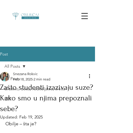
Post
All Posts
Snezana Rokvic
All Posts
Feb 18, 2025
2 min read
Zašto studenti izazivaju suze?
društvo, deca, roditeljstvo, sreća
Kako smo u njima prepoznali
RTT
sebe?
Updated:
Feb 19, 2025
Obilje – šta je?