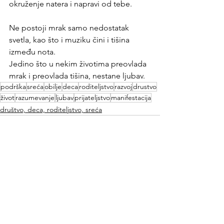
okruženje natera i napravi od tebe. 
Ne postoji mrak samo nedostatak 
svetla, kao što i muziku čini i tišina 
između nota.
Jedino što u nekim životima preovlada 
mrak i preovlada tišina, nestane ljubav.
podrška
sreća
obilje
deca
roditeljstvo
razvoj
drustvo
život
razumevanje
ljubav
prijateljstvo
manifestacija
društvo, deca, roditeljstvo, sreća
See All
Recent Posts