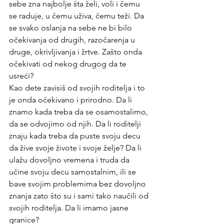
sebe zna najbolje šta želi, voli i čemu 
se raduje, u čemu uživa, čemu teži. Da 
se svako oslanja na sebe ne bi bilo 
očekivanja od drugih, razočarenja u 
druge, okrivljivanja i žrtve. Zašto onda 
očekivati od nekog drugog da te 
usreći?
Kao dete zavisiš od svojih roditelja i to 
je onda očekivano i prirodno. Da li 
znamo kada treba da se osamostalimo, 
da se odvojimo od njih. Da li roditelji 
znaju kada treba da puste svoju decu 
da žive svoje živote i svoje želje? Da li 
ulažu dovoljno vremena i truda da 
učine svoju decu samostalnim, ili se 
bave svojim problemima bez dovoljno 
znanja zato što su i sami tako naučili od 
svojih roditelja. Da li imamo jasne 
granice?