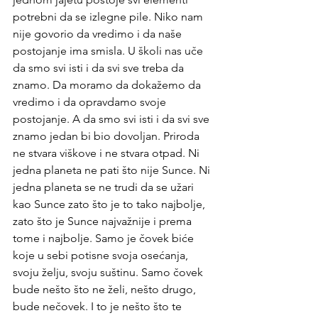
potrebni da se izlegne pile. Niko nam 
nije govorio da vredimo i da naše 
postojanje ima smisla. U školi nas uče 
da smo svi isti i da svi sve treba da 
znamo. Da moramo da dokažemo da 
vredimo i da opravdamo svoje 
postojanje. A da smo svi isti i da svi sve 
znamo jedan bi bio dovoljan. Priroda 
ne stvara viškove i ne stvara otpad. Ni 
jedna planeta ne pati što nije Sunce. Ni 
jedna planeta se ne trudi da se užari 
kao Sunce zato što je to tako najbolje, 
zato što je Sunce najvažnije i prema 
tome i najbolje. Samo je čovek biće 
koje u sebi potisne svoja osećanja, 
svoju želju, svoju suštinu. Samo čovek 
bude nešto što ne želi, nešto drugo, 
bude nečovek. I to je nešto što te 