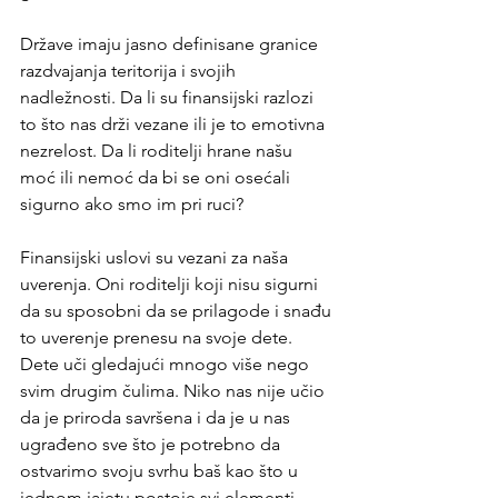
Države imaju jasno definisane granice 
razdvajanja teritorija i svojih 
nadležnosti. Da li su finansijski razlozi 
to što nas drži vezane ili je to emotivna 
nezrelost. Da li roditelji hrane našu 
moć ili nemoć da bi se oni osećali 
sigurno ako smo im pri ruci?
Finansijski uslovi su vezani za naša 
uverenja. Oni roditelji koji nisu sigurni 
da su sposobni da se prilagode i snađu 
to uverenje prenesu na svoje dete. 
Dete uči gledajući mnogo više nego 
svim drugim čulima. Niko nas nije učio 
da je priroda savršena i da je u nas 
ugrađeno sve što je potrebno da 
ostvarimo svoju svrhu baš kao što u 
jednom jajetu postoje svi elementi 