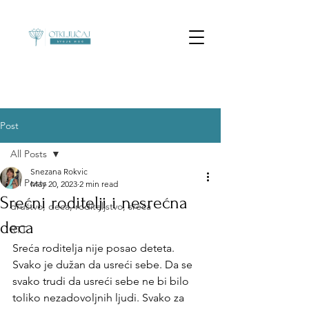
Post
All Posts
Snezana Rokvic
All Posts
May 20, 2023
2 min read
Srećni roditelji i nesrećna
društvo, deca, roditeljstvo, sreća
deca
RTT
Sreća roditelja nije posao deteta. 
Svako je dužan da usreći sebe. Da se 
svako trudi da usreći sebe ne bi bilo 
toliko nezadovoljnih ljudi. Svako za 